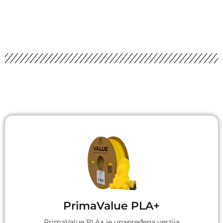
PrimaValue PLA+
PrimaValue PLA+ je unapređena verzija