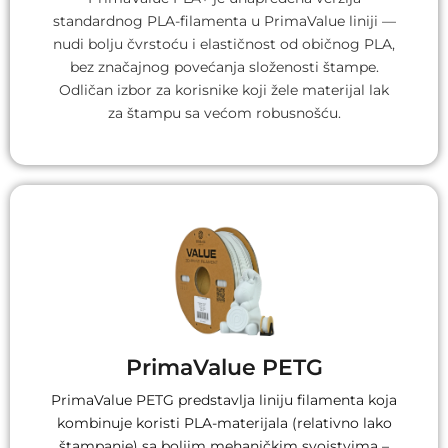
standardnog PLA-filamenta u PrimaValue liniji —
nudi bolju čvrstoću i elastičnost od običnog PLA,
bez značajnog povećanja složenosti štampe.
Odličan izbor za korisnike koji žele materijal lak
za štampu sa većom robusnošću.​
PrimaValue PETG
PrimaValue PETG predstavlja liniju filamenta koja
kombinuje koristi PLA-materijala (relativno lako
štampanje) sa boljim mehaničkim svojstvima –