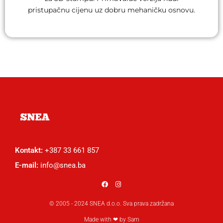
pristupačnu cijenu uz dobru mehaničku osnovu.
Kontakt:
+387 33 661 857
E-mail:
info@snea.ba
© 2005 - 2024 SNEA d.o.o. Sva prava zadržana
Made with ❤ by Sam​