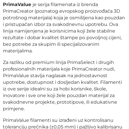
PrimaValue
je serija filamenata iz brenda
PrimaCreator
(poznatog evropskog proizvođača 3D
potrošnog materijala) koja je osmišljena kao
pouzdan
i pristupačan izbor za svakodnevnu upotrebu
. Ova
linija namijenjena je korisnicima koji žele
stabilne
rezultate i dobar kvalitet štampe po povoljnoj cijeni
,
bez potrebe za skupim ili specijalizovanim
materijalima.
Za razliku od
premium linija PrimaSelect
i drugih
profesionalnih materijala koje PrimaCreator nudi,
PrimaValue
stavlja naglasak na
jednostavnost
upotrebe, dostupnost i dosljedan kvalitet
. Filamenti
iz ove serije idealni su za hobi korisnike, škole,
inovatore i sve one koji žele pouzdan materijal za
svakodnevne projekte, prototipove, ili edukativne
primjene.
PrimaValue filamenti su
izrađeni uz kontrolisanu
toleranciju prečnika (±0,05 mm)
i pažljivo kalibrisanu